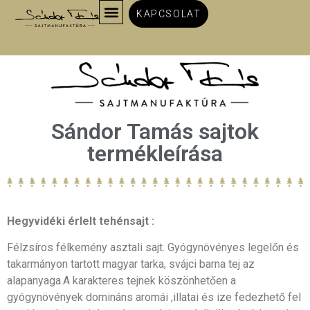
KAPCSOLAT
Sándor Tamás sajtok
termékleírása
Hegyvidéki érlelt tehénsajt :
Félzsíros félkemény asztali sajt. Gyógynövényes legelőn és
takarmányon tartott magyar tarka, svájci barna tej az
alapanyaga.A karakteres tejnek köszönhetően a
gyógynövények domináns aromái ,illatai és ize fedezhető fel