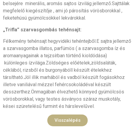
belsejére minerális, aromás sajtos ízvilág jellemző.Sajttálak
megfelelő kiegészítője , ami jó párosítás vörösborokkal ,
feketehúsú gyümölcsökkel lekvárokkal.
„Trifla” szarvasgombás tehénsajt:
Félkemény tehénsajt hegyvidéki tehéntejből.E sajtra jellemző
a szarvasgomba illatos, parfümös ( a szarvasgomba íz és
aromaanyagainak a tejzsírban történő kioldódása)
különleges ízvilága.Zöldséges előételek,zöldsaláták,
céklából, rizsből és burgonyábóll készült ételekhez
társítható.Jól illik marhából és vadból készült fogásokhoz
illetve vaniliával mézzel fehércsokoládéval készült
desszerthez.Önmagában élvezhető könnyed gyümölcsös
vörösborokkal, vagy testes ásványos száraz muskotály,
kései szüretelésű furmint és hárslevelűvel.
Visszalépés