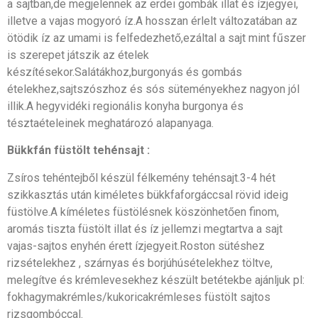
a sajtban,de megjelennek az erdei gombák illat és ízjegyei,
illetve a vajas mogyoró íz.A hosszan érlelt változatában az
ötödik íz az umami is felfedezhető,ezáltal a sajt mint fűszer
is szerepet játszik az ételek
készítésekor.Salátákhoz,burgonyás és gombás
ételekhez,sajtszószhoz és sós süteményekhez nagyon jól
illik.A hegyvidéki regionális konyha burgonya és
tésztaételeinek meghatározó alapanyaga.
Bükkfán füstölt tehénsajt :
Zsíros tehéntejből készül félkemény tehénsajt.3-4 hét
szikkasztás után kiméletes bükkfaforgáccsal rövid ideig
füstölve.A kíméletes füstölésnek köszönhetően finom,
aromás tiszta füstölt illat és íz jellemzi megtartva a sajt
vajas-sajtos enyhén érett ízjegyeit.Roston sütéshez
rizsételekhez , szárnyas és borjúhúsételekhez töltve,
melegítve és krémlevesekhez készült betétekbe ajánljuk pl:
fokhagymakrémles/kukoricakrémleses füstölt sajtos
rizsgombóccal.