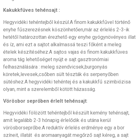
Kakukkfüves tehénsajt :
Hegyvidéki tehéntejből készül.A finom kakukkfűvel történő
enyhe fűszerezésnek köszönhetően,már az érlelés 2-3-ik
hetétől határozottan érezhető egy enyhe gyógynövényes illat
és íz, ami ezt a sajtot alkalmassá teszi főként a meleg
ételek készítéséhez.A sajtos vajas és finom kakukkfüves
aroma tág lehetőséget nyújt e sajt gasztronómiai
felhasználására : meleg szendvicsek,burgonyás
köretek,levesek,csőben sült tészták és serpenyőben
sütéshez.A hegyvidéki tehéntej és a kakukkfű szimbiózisa
olyan, mint a szerelemből kötött házasság.
Vörösbor seprőben érlelt tehénsajt
:
Hegyvidéki fölözött tehéntejből készült kemény tehénsajt,
amit legalább 2-3 hónapig érlelődik és utána kerül
vörösborseprőbe.A reduktív érlelés erdménye egy a bor
színeit, illatát és aromaanyagát megőrző sajt kéreg, a sajt