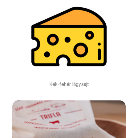
Kék-fehér lágysajt