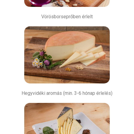
Vörösborseprőben érlelt
Hegyvidéki aromás (min. 3-6 hónap érlelés)