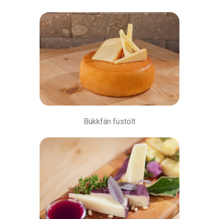
Bükkfán füstölt