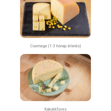
Csemege (1-3 hónap érlelés)
Kakukkfüves