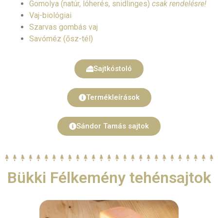
Gomolya (natúr, lóherés, snidlinges)
csak rendelésre!
Vaj-biológiai
Szarvas gombás vaj
Savóméz (ősz-tél)
Sajtkóstoló
Termékleírások
Sándor Tamás sajtok
Bükki Félkemény tehénsajtok