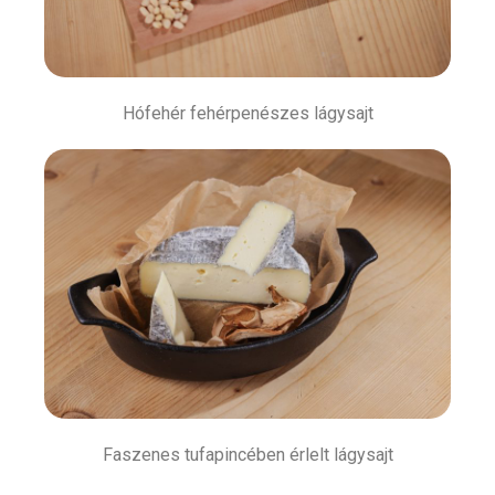
Hófehér fehérpenészes lágysajt
Faszenes tufapincében érlelt lágysajt