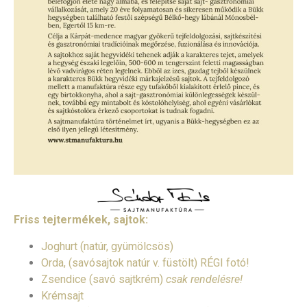
Friss tejtermékek, sajtok:
Joghurt (natúr, gyümölcsös)
Orda, (savósajtok natúr v. füstölt) RÉGI fotó!
Zsendice (savó sajtkrém)
csak rendelésre!
Krémsajt